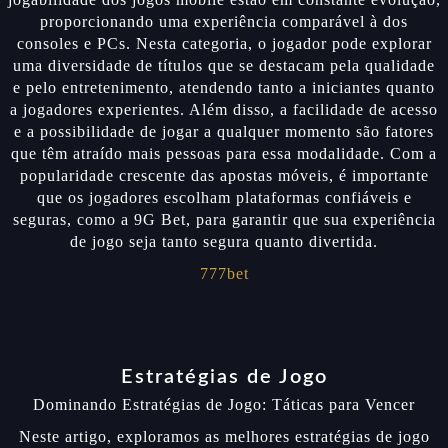
proporcionando uma experiência comparável à dos
consoles e PCs. Nesta categoria, o jogador pode explorar
uma diversidade de títulos que se destacam pela qualidade
e pelo entretenimento, atendendo tanto a iniciantes quanto
a jogadores experientes. Além disso, a facilidade de acesso
e a possibilidade de jogar a qualquer momento são fatores
que têm atraído mais pessoas para essa modalidade. Com a
popularidade crescente das apostas móveis, é importante
que os jogadores escolham plataformas confiáveis e
seguras, como a 9G Bet, para garantir que sua experiência
de jogo seja tanto segura quanto divertida.
777bet
Estratégias de Jogo
Dominando Estratégias de Jogo: Táticas para Vencer
Neste artigo, exploramos as melhores estratégias de jogo