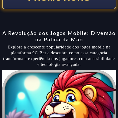
A Revolução dos Jogos Mobile: Diversão
na Palma da Mão
Explore a crescente popularidade dos jogos mobile na
plataforma 9G Bet e descubra como essa categoria
transforma a experiência dos jogadores com acessibilidade
e tecnologia avançada.