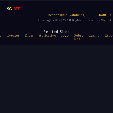
Responsible Gambling
About us
Copyrights © 2025 All Rights Reserved by
9G Bet
Related Sites
e
Eventos
Dicas
Aplicativo
Jogo
Sobre
Casino
Espo
Nós