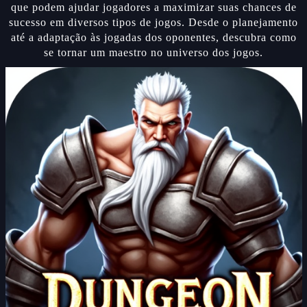
que podem ajudar jogadores a maximizar suas chances de
sucesso em diversos tipos de jogos. Desde o planejamento
até a adaptação às jogadas dos oponentes, descubra como
se tornar um maestro no universo dos jogos.