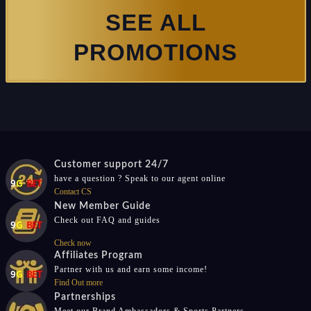
SEE ALL
PROMOTIONS
Customer support 24/7
have a question ? Speak to our agent online
Contact CS
New Member Guide
Check out FAQ and guides
Check now
Affiliates Program
Partner with us and earn some income!
Find Out more
Partnerships
Meet our Brand Ambassadors & Sports Partners