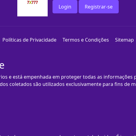
Login
Registrar-se
Políticas de Privacidade
Termos e Condições
Sitemap
de
ários e está empenhada em proteger todas as informações 
os coletados são utilizados exclusivamente para fins de m