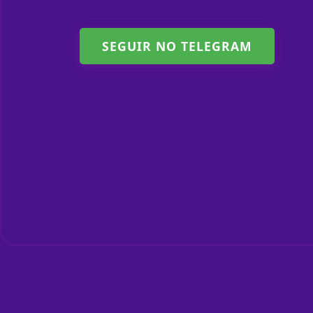
SEGUIR NO TELEGRAM