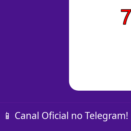
📱 Canal Oficial no Telegram!