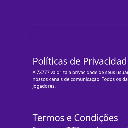
Políticas de Privacida
A 7X777 valoriza a privacidade de seus usu
nossos canais de comunicação. Todos os dad
jogadores.
Termos e Condições