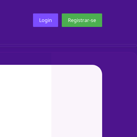
Login
Registrar-se