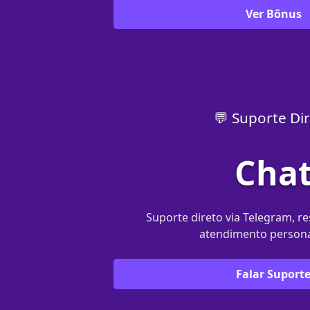
Ver Bônus
💬 Suporte Di
Cha
Suporte direto via Telegram, r
atendimento persona
Falar Suport