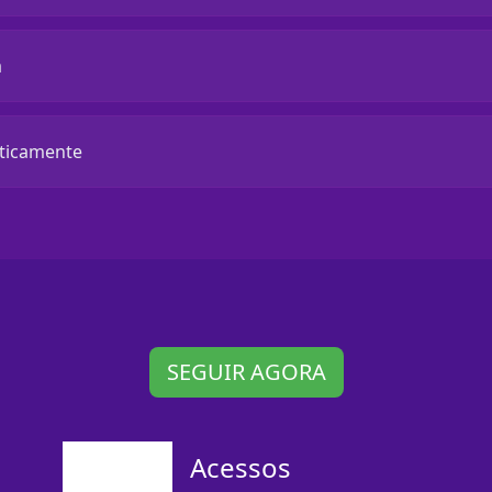
a
aticamente
SEGUIR AGORA
Acessos