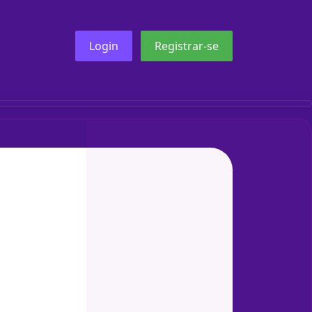
Login
Registrar-se