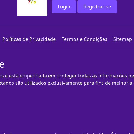
Login
Registrar-se
Políticas de Privacidade
Termos e Condições
Sitemap
de
rios e está empenhada em proteger todas as informações p
tados são utilizados exclusivamente para fins de melhoria