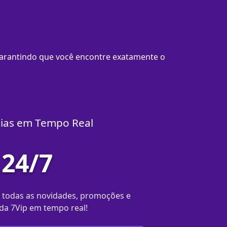
, garantindo que você encontre exatamente o
cias em Tempo Real
24/7
e todas as novidades, promoções e
da 7Vip em tempo real!