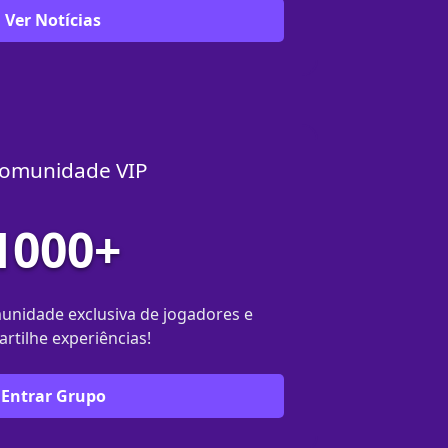
Ver Notícias
Comunidade VIP
1000+
unidade exclusiva de jogadores e
rtilhe experiências!
Entrar Grupo