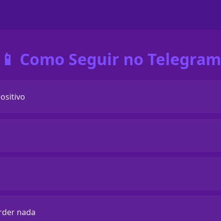
📱 Como Seguir no Telegram
ositivo
erder nada