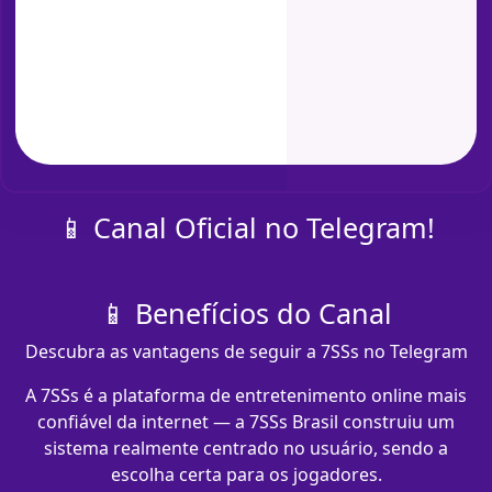
📱 Canal Oficial no Telegram!
📱 Benefícios do Canal
Descubra as vantagens de seguir a 7SSs no Telegram
A 7SSs é a plataforma de entretenimento online mais
confiável da internet — a 7SSs Brasil construiu um
sistema realmente centrado no usuário, sendo a
escolha certa para os jogadores.