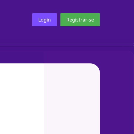
Login
Registrar-se