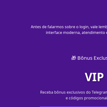
Antes de falarmos sobre o login, vale lem
interface moderna, atendimento e
🎁 Bônus Exclu
VIP
Receba bônus exclusivos do Telegra
e códigos promocionai