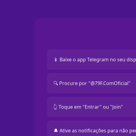
📱 Baixe o app Telegram no seu disp
🔍 Procure por "@79F.ComOficial"
👆 Toque em "Entrar" ou "Join"
🔔 Ative as notificações para não p