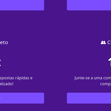
reto
👥 
t
espostas rápidas e
Junte-se a uma com
lizado!
compa
e