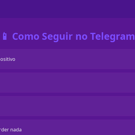
📱 Como Seguir no Telegram
ositivo
erder nada