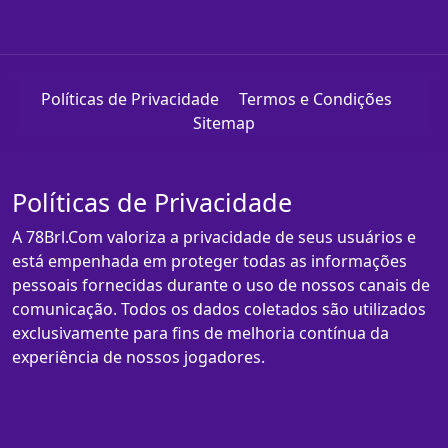
Políticas de Privacidade
Termos e Condições
Sitemap
Políticas de Privacidade
A 78Brl.Com valoriza a privacidade de seus usuários e
está empenhada em proteger todas as informações
pessoais fornecidas durante o uso de nossos canais de
comunicação. Todos os dados coletados são utilizados
exclusivamente para fins de melhoria contínua da
experiência de nossos jogadores.