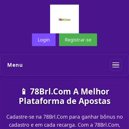
Login
Registrar-se
Menu
📱 78Brl.Com A Melhor
Plataforma de Apostas
Cadastre-se na 78Brl.Com para ganhar bônus no
cadastro e em cada recarga. Com a 78Brl.Com,