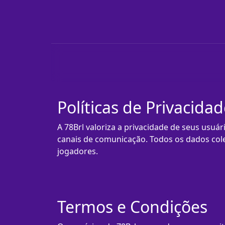
Políticas de Privacida
A 78Brl valoriza a privacidade de seus usu
canais de comunicação. Todos os dados cole
jogadores.
Termos e Condições