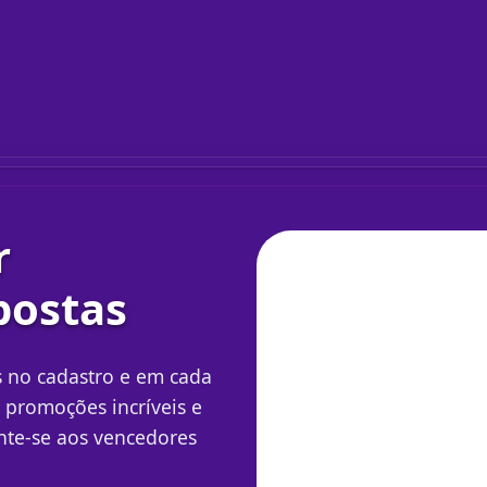
r
postas
s no cadastro e em cada
 promoções incríveis e
unte-se aos vencedores