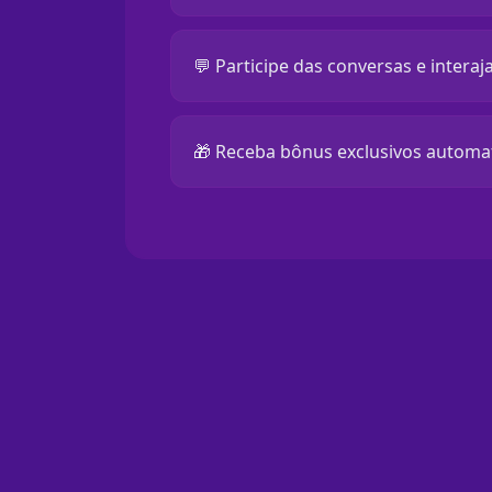
💬 Participe das conversas e interaj
🎁 Receba bônus exclusivos autom