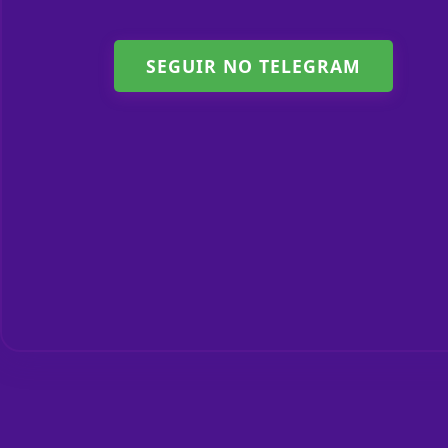
SEGUIR NO TELEGRAM