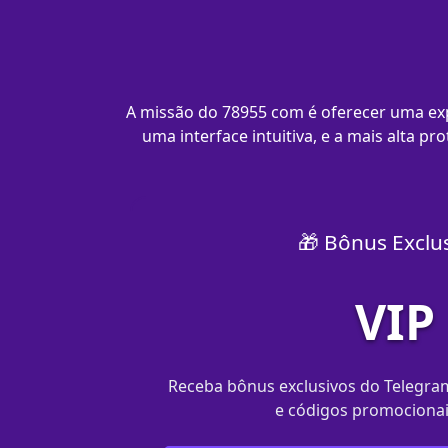
A missão do 78955 com​ é oferecer uma ex
uma interface intuitiva, e a mais alta p
🎁 Bônus Exclu
VIP
Receba bônus exclusivos do Telegra
e códigos promocionai