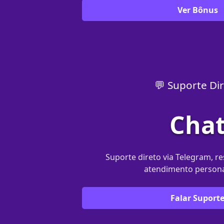
Ver Bônus
💬 Suporte Di
Cha
Suporte direto via Telegram, r
atendimento persona
Falar Suport