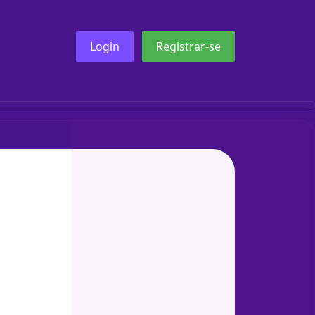
Login
Registrar-se