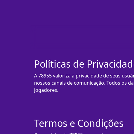
Políticas de Privacida
A 78955 valoriza a privacidade de seus usu
nossos canais de comunicação. Todos os dad
jogadores.
Termos e Condições