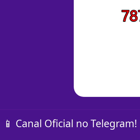
📱 Canal Oficial no Telegram!