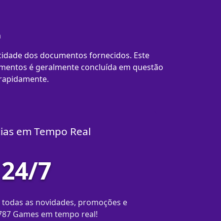
m
icidade dos documentos fornecidos. Este
ocumentos é geralmente concluída em questão
 rapidamente.
cias em Tempo Real
24/7
e todas as novidades, promoções e
787 Games em tempo real!