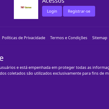
Acessos
Login
Registrar-se
Políticas de Privacidade
Termos e Condições
Sitemap
de
s usuários e está empenhada em proteger todas as informaç
os coletados são utilizados exclusivamente para fins de m