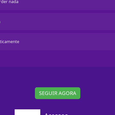
erder nada
a
aticamente
SEGUIR AGORA