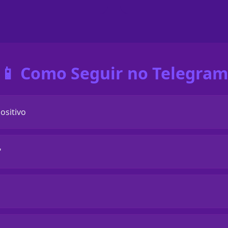
📱 Como Seguir no Telegram
ositivo
"