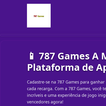
📱 787 Games A 
Plataforma de A
Cadastre-se na 787 Games para ganhar
cada recarga. Com a 787 Games, você 
incríveis e uma experiência de jogo inig
vencedores agora!