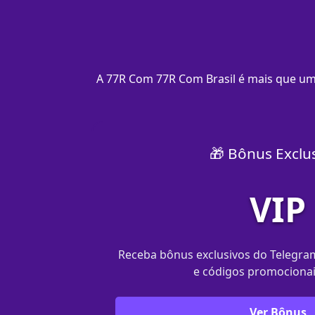
A 77R Com 77R Com Brasil é mais que um
🎁 Bônus Exclu
VIP
Receba bônus exclusivos do Telegra
e códigos promocionai
Ver Bônus