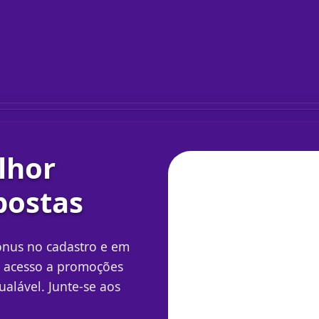
lhor
postas
ônus no cadastro e em
m acesso a promoções
ualável. Junte-se aos