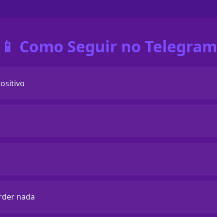
📱 Como Seguir no Telegram
ositivo
erder nada