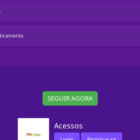
a
aticamente
SEGUIR AGORA
Acessos
Login
Registrar-se