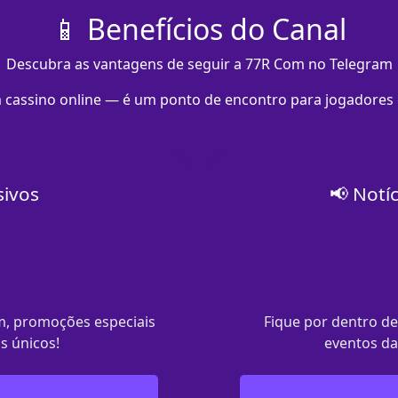
📱 Benefícios do Canal
Descubra as vantagens de seguir a 77R Com no Telegram
 cassino online — é um ponto de encontro para jogadore
sivos
📢 Notí
m, promoções especiais
Fique por dentro d
s únicos!
eventos da