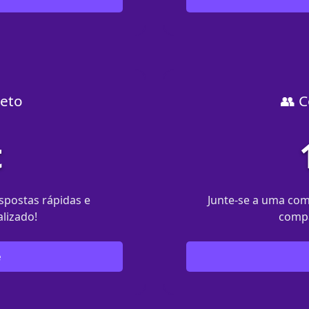
reto
👥 
t
espostas rápidas e
Junte-se a uma com
lizado!
compa
e