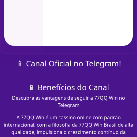
📱 Canal Oficial no Telegram!
📱 Benefícios do Canal
Descubra as vantagens de seguir a 77QQ Win no
Telegram
A 77QQ Win é um cassino online com padrão
internacional; com a filosofia da 77QQ Win Brasil de alta
qualidade, impulsiona o crescimento contínuo da