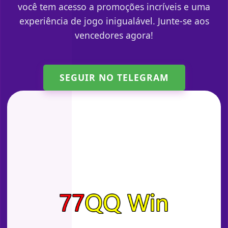
você tem acesso a promoções incríveis e uma
experiência de jogo inigualável. Junte-se aos
vencedores agora!
SEGUIR NO TELEGRAM