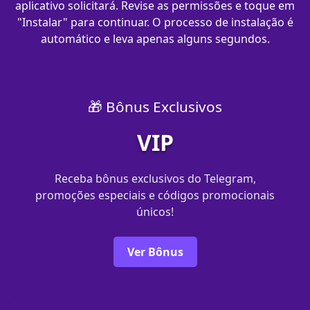
aplicativo solicitará. Revise as permissões e toque em
"Instalar" para continuar. O processo de instalação é
automático e leva apenas alguns segundos.
🎁 Bônus Exclusivos
VIP
Receba bônus exclusivos do Telegram,
promoções especiais e códigos promocionais
únicos!
Ver Bônus