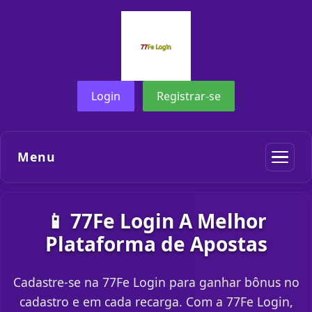
Login
Registrar-se
Menu
📱 77Fe Login A Melhor
Plataforma de Apostas
Cadastre-se na 77Fe Login para ganhar bônus no
cadastro e em cada recarga. Com a 77Fe Login,