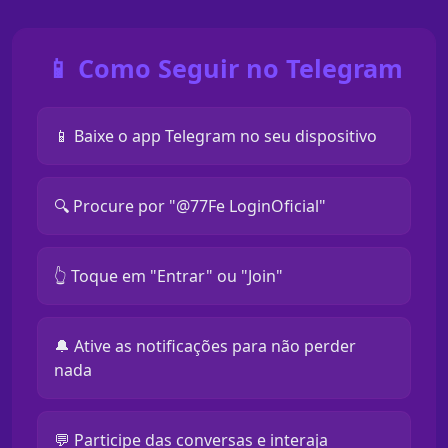
📱 Como Seguir no Telegram
📱 Baixe o app Telegram no seu dispositivo
🔍 Procure por "@77Fe LoginOficial"
👆 Toque em "Entrar" ou "Join"
🔔 Ative as notificações para não perder
nada
💬 Participe das conversas e interaja