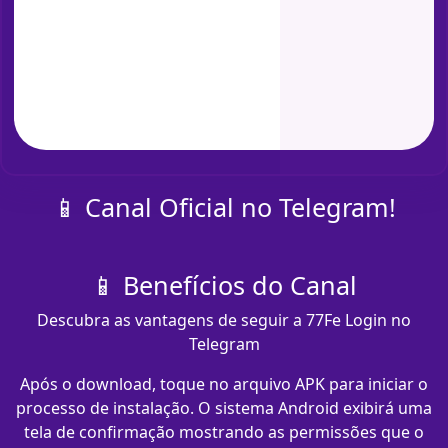
📱 Canal Oficial no Telegram!
📱 Benefícios do Canal
Descubra as vantagens de seguir a 77Fe Login no
Telegram
Após o download, toque no arquivo APK para iniciar o
processo de instalação. O sistema Android exibirá uma
tela de confirmação mostrando as permissões que o