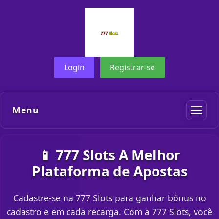
Login
Registrar-se
Menu
📱 777 Slots A Melhor
Plataforma de Apostas
Cadastre-se na 777 Slots para ganhar bônus no
cadastro e em cada recarga. Com a 777 Slots, você