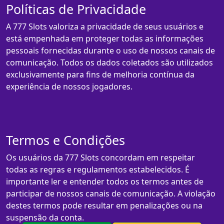
Políticas de Privacidade
A 777 Slots valoriza a privacidade de seus usuários e
está empenhada em proteger todas as informações
pessoais fornecidas durante o uso de nossos canais de
comunicação. Todos os dados coletados são utilizados
exclusivamente para fins de melhoria contínua da
experiência de nossos jogadores.
Termos e Condições
Os usuários da 777 Slots concordam em respeitar
todas as regras e regulamentos estabelecidos. É
importante ler e entender todos os termos antes de
participar de nossos canais de comunicação. A violação
destes termos pode resultar em penalizações ou na
suspensão da conta.