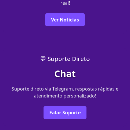
real!
Ver Notícias
💬 Suporte Direto
Chat
Suporte direto via Telegram, respostas rápidas e
atendimento personalizado!
Falar Suporte