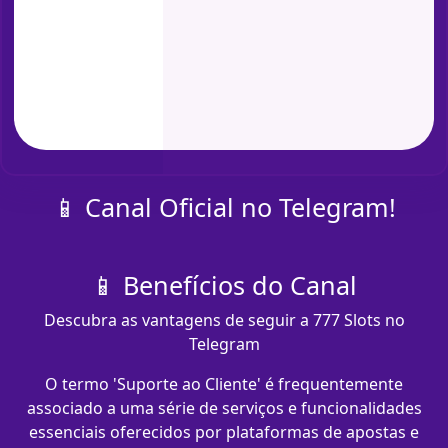
📱 Canal Oficial no Telegram!
📱 Benefícios do Canal
Descubra as vantagens de seguir a 777 Slots no
Telegram
O termo 'Suporte ao Cliente' é frequentemente
associado a uma série de serviços e funcionalidades
essenciais oferecidos por plataformas de apostas e