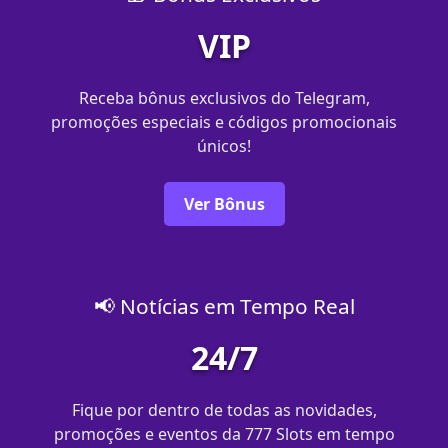
VIP
Receba bônus exclusivos do Telegram,
promoções especiais e códigos promocionais
únicos!
Ver Bônus
📢 Notícias em Tempo Real
24/7
Fique por dentro de todas as novidades,
promoções e eventos da 777 Slots em tempo