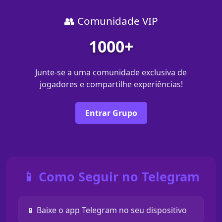
👥 Comunidade VIP
1000+
Junte-se a uma comunidade exclusiva de
jogadores e compartilhe experiências!
Entrar Grupo
📱 Como Seguir no Telegram
📱 Baixe o app Telegram no seu dispositivo