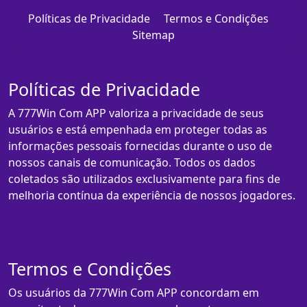
Políticas de Privacidade
Termos e Condições
Sitemap
Políticas de Privacidade
A 777Win Com APP valoriza a privacidade de seus
usuários e está empenhada em proteger todas as
informações pessoais fornecidas durante o uso de
nossos canais de comunicação. Todos os dados
coletados são utilizados exclusivamente para fins de
melhoria contínua da experiência de nossos jogadores.
Termos e Condições
Os usuários da 777Win Com APP concordam em