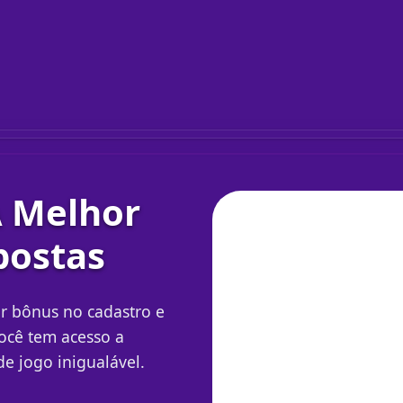
A Melhor
postas
r bônus no cadastro e
ocê tem acesso a
e jogo inigualável.