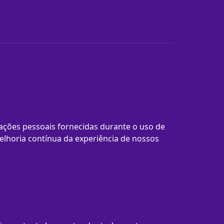
ações pessoais fornecidas durante o uso de
elhoria contínua da experiência de nossos