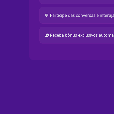
💬 Participe das conversas e interaj
🎁 Receba bônus exclusivos autom