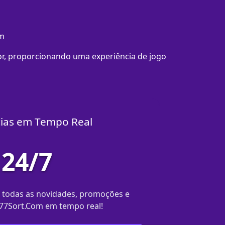
am
dor, proporcionando uma experiência de jogo
cias em Tempo Real
24/7
e todas as novidades, promoções e
77Sort.Com em tempo real!