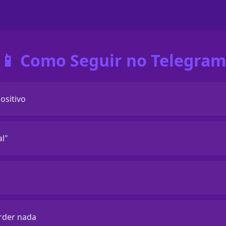
📱 Como Seguir no Telegram
ositivo
l"
erder nada