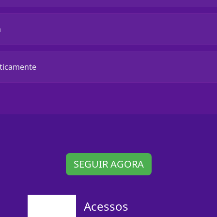
a
aticamente
SEGUIR AGORA
Acessos