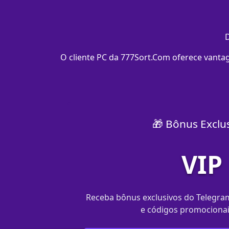
D
O cliente PC da 777Sort.Com oferece vantag
🎁 Bônus Exclu
VIP
Receba bônus exclusivos do Telegra
e códigos promocionai