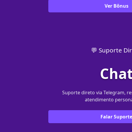
Ver Bônus
💬 Suporte Di
Cha
Suporte direto via Telegram, r
atendimento persona
Falar Suport