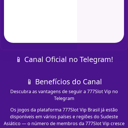
📱 Canal Oficial no Telegram!
📱 Benefícios do Canal
Descubra as vantagens de seguir a 777Slot Vip no
Telegram
Os jogos da plataforma 777Slot Vip Brasil já estão
disponíveis em vários países e regiões do Sudeste
Asiático — o número de membros da 777Slot Vip cresce