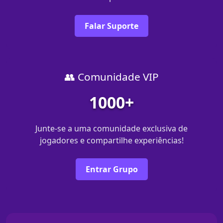
Falar Suporte
👥 Comunidade VIP
1000+
Junte-se a uma comunidade exclusiva de
jogadores e compartilhe experiências!
Entrar Grupo