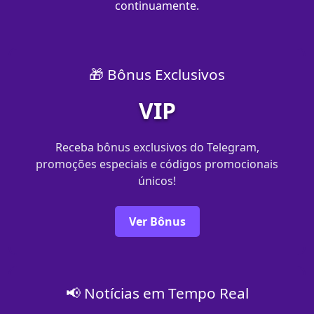
continuamente.
🎁 Bônus Exclusivos
VIP
Receba bônus exclusivos do Telegram,
promoções especiais e códigos promocionais
únicos!
Ver Bônus
📢 Notícias em Tempo Real