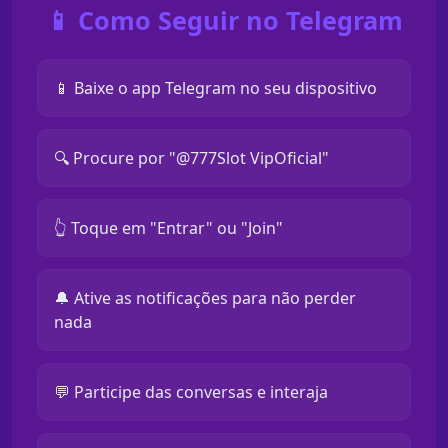
📱 Como Seguir no Telegram
📱 Baixe o app Telegram no seu dispositivo
🔍 Procure por "@777Slot VipOficial"
👆 Toque em "Entrar" ou "Join"
🔔 Ative as notificações para não perder
nada
💬 Participe das conversas e interaja