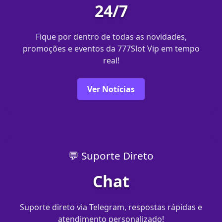
24/7
Fique por dentro de todas as novidades,
promoções e eventos da 777Slot Vip em tempo
real!
Ver Notícias
💬 Suporte Direto
Chat
Suporte direto via Telegram, respostas rápidas e
atendimento personalizado!