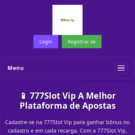
Login
Registrar-se
Menu
📱 777Slot Vip A Melhor
Plataforma de Apostas
Cadastre-se na 777Slot Vip para ganhar bônus no
cadastro e em cada recarga. Com a 777Slot Vip,