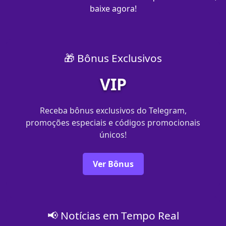
baixe agora!
🎁 Bônus Exclusivos
VIP
Receba bônus exclusivos do Telegram,
promoções especiais e códigos promocionais
únicos!
Ver Bônus
📢 Notícias em Tempo Real