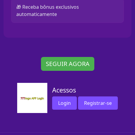
🎁 Receba bônus exclusivos
automaticamente
SEGUIR AGORA
Acessos
Login
Registrar-se