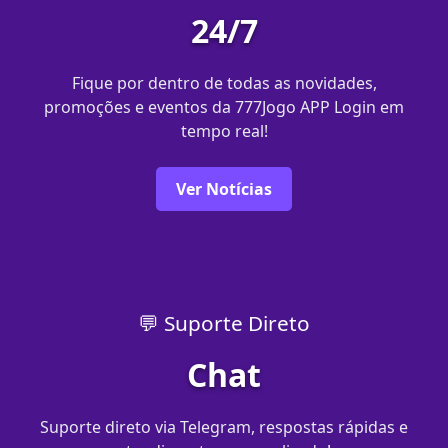
24/7
Fique por dentro de todas as novidades,
promoções e eventos da 777Jogo APP Login em
tempo real!
Ver Notícias
💬 Suporte Direto
Chat
Suporte direto via Telegram, respostas rápidas e