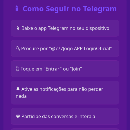
📱 Como Seguir no Telegram
📱 Baixe o app Telegram no seu dispositivo
🔍 Procure por "@777Jogo APP LoginOficial"
👆 Toque em "Entrar" ou "Join"
🔔 Ative as notificações para não perder
nada
💬 Participe das conversas e interaja