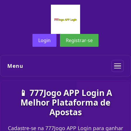
Login
Registrar-se
Menu
📱 777Jogo APP Login A
Melhor Plataforma de
Apostas
Cadastre-se na 777Jogo APP Login para ganhar