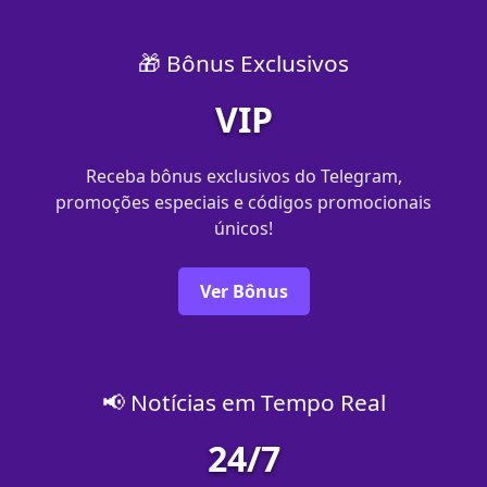
🎁 Bônus Exclusivos
VIP
Receba bônus exclusivos do Telegram,
promoções especiais e códigos promocionais
únicos!
Ver Bônus
📢 Notícias em Tempo Real
24/7