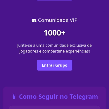
👥 Comunidade VIP
1000+
Junte-se a uma comunidade exclusiva de
jogadores e compartilhe experiências!
Entrar Grupo
📱 Como Seguir no Telegram