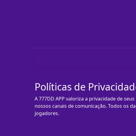
Políticas de Privacida
A 777DD APP valoriza a privacidade de seu
nossos canais de comunicação. Todos os dad
jogadores.