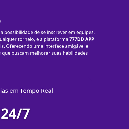
m
 possibilidade de se inscrever em equipes,
qualquer torneio, e a plataforma
777DD APP
is. Oferecendo uma interface amigável e
es que buscam melhorar suas habilidades
cias em Tempo Real
24/7