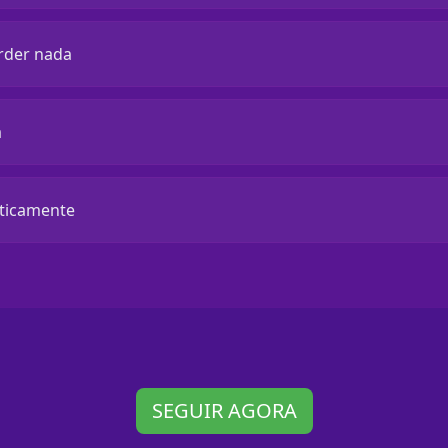
erder nada
a
aticamente
SEGUIR AGORA