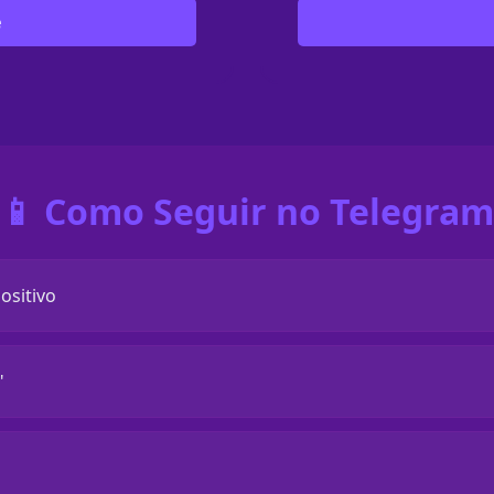
e
📱 Como Seguir no Telegram
ositivo
"