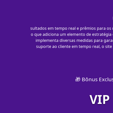
sultados em tempo real e prêmios para os 
o que adiciona um elemento de estratégia e
implementa diversas medidas para garan
suporte ao cliente em tempo real, o si
🎁 Bônus Exclu
VIP