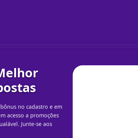
Melhor
postas
 bônus no cadastro e em
tem acesso a promoções
ualável. Junte-se aos