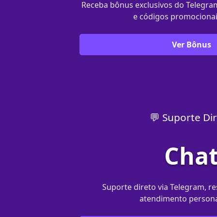
Receba bônus exclusivos do Telegra
e códigos promocionai
Ver Bônus
💬 Suporte Di
Cha
Suporte direto via Telegram, r
atendimento persona