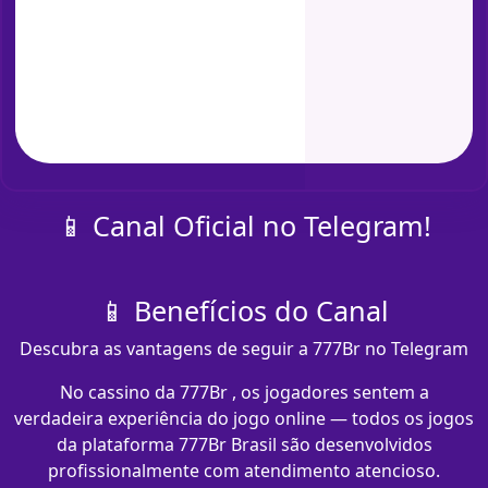
📱 Canal Oficial no Telegram!
📱 Benefícios do Canal
Descubra as vantagens de seguir a 777Br no Telegram
No cassino da 777Br , os jogadores sentem a
verdadeira experiência do jogo online — todos os jogos
da plataforma 777Br Brasil são desenvolvidos
profissionalmente com atendimento atencioso.