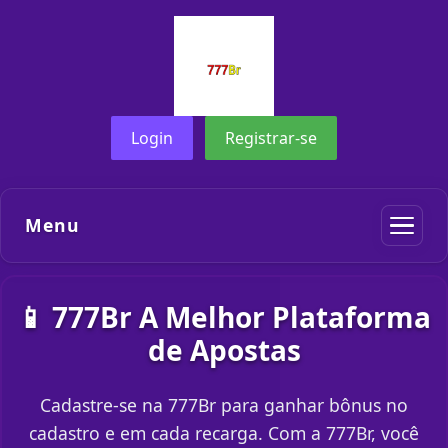
Login
Registrar-se
Menu
📱 777Br A Melhor Plataforma
de Apostas
Cadastre-se na 777Br para ganhar bônus no
cadastro e em cada recarga. Com a 777Br, você