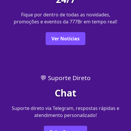
Fique por dentro de todas as novidades,
promoções e eventos da 777Br em tempo real!
Ver Notícias
💬 Suporte Direto
Chat
Suporte direto via Telegram, respostas rápidas e
atendimento personalizado!