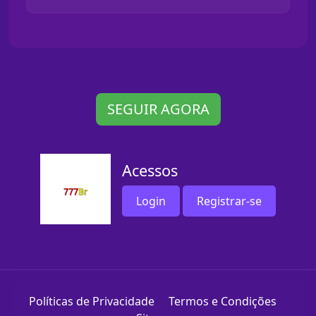
SEGUIR AGORA
Acessos
Login
Registrar-se
Políticas de Privacidade
Termos e Condições