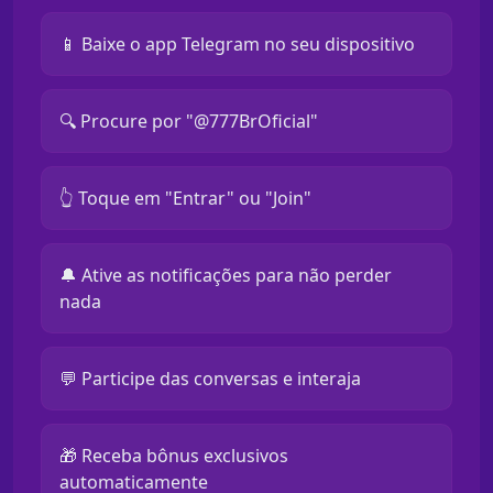
📱 Baixe o app Telegram no seu dispositivo
🔍 Procure por "@777BrOficial"
👆 Toque em "Entrar" ou "Join"
🔔 Ative as notificações para não perder
nada
💬 Participe das conversas e interaja
🎁 Receba bônus exclusivos
automaticamente