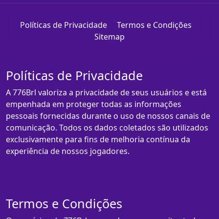
Políticas de Privacidade
Termos e Condições
Sitemap
Políticas de Privacidade
A 776Brl valoriza a privacidade de seus usuários e está
empenhada em proteger todas as informações
pessoais fornecidas durante o uso de nossos canais de
comunicação. Todos os dados coletados são utilizados
exclusivamente para fins de melhoria contínua da
experiência de nossos jogadores.
Termos e Condições