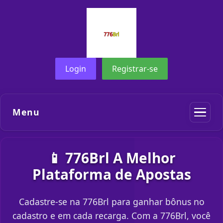
Login
Registrar-se
Menu
📱 776Brl A Melhor
Plataforma de Apostas
Cadastre-se na 776Brl para ganhar bônus no
cadastro e em cada recarga. Com a 776Brl, você