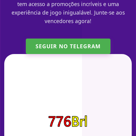
tem acesso a promoções incríveis e uma
experiência de jogo inigualável. Junte-se aos
vencedores agora!
SEGUIR NO TELEGRAM