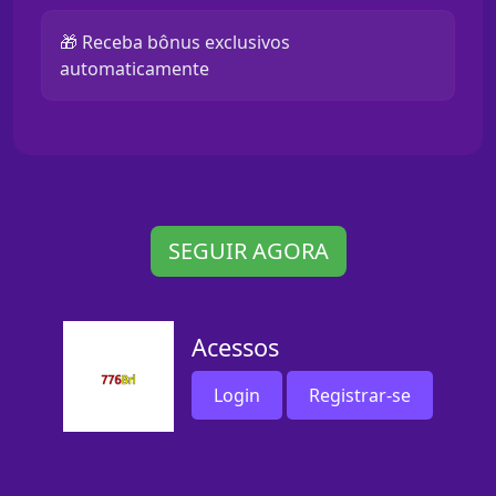
🎁 Receba bônus exclusivos
automaticamente
SEGUIR AGORA
Acessos
Login
Registrar-se