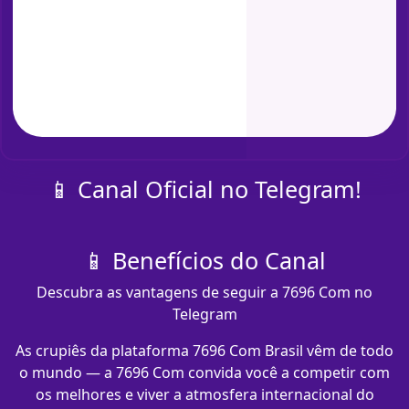
📱 Canal Oficial no Telegram!
📱 Benefícios do Canal
Descubra as vantagens de seguir a 7696 Com no
Telegram
As crupiês da plataforma 7696 Com Brasil vêm de todo
o mundo — a 7696 Com convida você a competir com
os melhores e viver a atmosfera internacional do