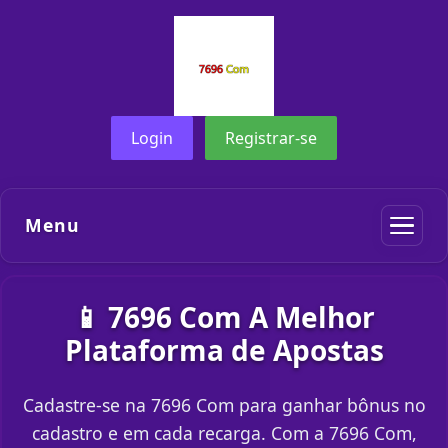
Login
Registrar-se
Menu
📱 7696 Com A Melhor
Plataforma de Apostas
Cadastre-se na 7696 Com para ganhar bônus no
cadastro e em cada recarga. Com a 7696 Com,