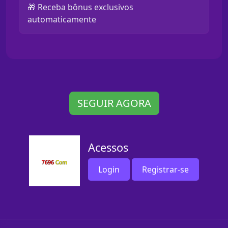
🎁 Receba bônus exclusivos
automaticamente
SEGUIR AGORA
Acessos
Login
Registrar-se