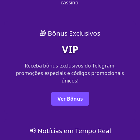
cassino.
🎁 Bônus Exclusivos
VIP
Receba bônus exclusivos do Telegram,
promoções especiais e códigos promocionais
únicos!
Ver Bônus
📢 Notícias em Tempo Real