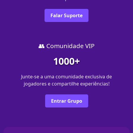
Falar Suporte
👥 Comunidade VIP
1000+
Junte-se a uma comunidade exclusiva de
jogadores e compartilhe experiências!
Entrar Grupo