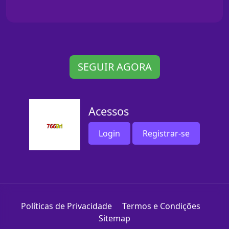
SEGUIR AGORA
Acessos
Login
Registrar-se
Políticas de Privacidade
Termos e Condições
Sitemap