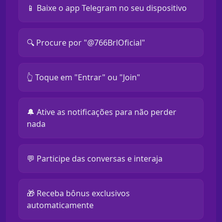
📱 Baixe o app Telegram no seu dispositivo
🔍 Procure por "@766BrlOficial"
👆 Toque em "Entrar" ou "Join"
🔔 Ative as notificações para não perder
nada
💬 Participe das conversas e interaja
🎁 Receba bônus exclusivos
automaticamente