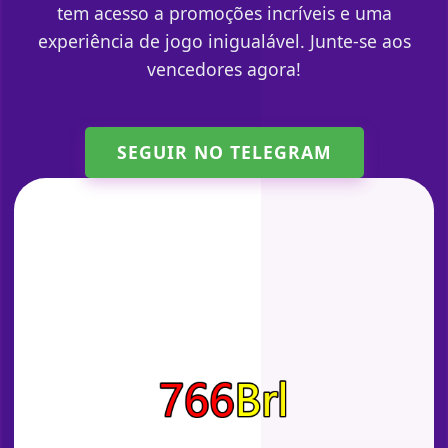
tem acesso a promoções incríveis e uma
experiência de jogo inigualável. Junte-se aos
vencedores agora!
SEGUIR NO TELEGRAM