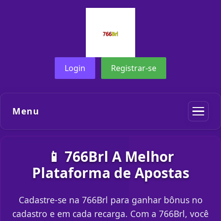
Login
Registrar-se
Menu
📱 766Brl A Melhor
Plataforma de Apostas
Cadastre-se na 766Brl para ganhar bônus no
cadastro e em cada recarga. Com a 766Brl, você