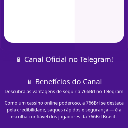
📱 Canal Oficial no Telegram!
📱 Benefícios do Canal
Descubra as vantagens de seguir a 766Brl no Telegram
Como um cassino online poderoso, a 766Brl se destaca
pela credibilidade, saques rápidos e segurança — é a
escolha confiável dos jogadores da 766Brl Brasil .