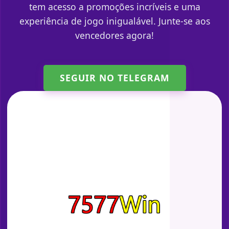
tem acesso a promoções incríveis e uma
experiência de jogo inigualável. Junte-se aos
vencedores agora!
SEGUIR NO TELEGRAM