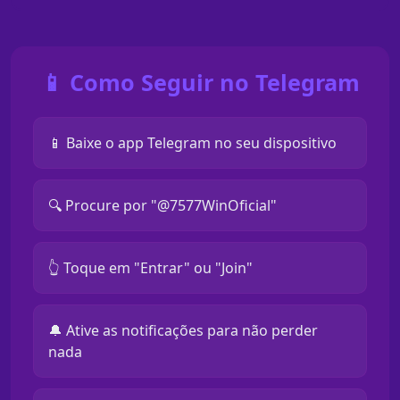
📱 Como Seguir no Telegram
📱 Baixe o app Telegram no seu dispositivo
🔍 Procure por "@7577WinOficial"
👆 Toque em "Entrar" ou "Join"
🔔 Ative as notificações para não perder
nada