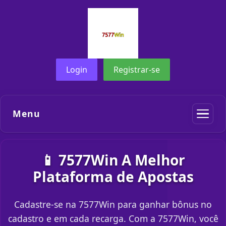
Login
Registrar-se
Menu
📱 7577Win A Melhor
Plataforma de Apostas
Cadastre-se na 7577Win para ganhar bônus no
cadastro e em cada recarga. Com a 7577Win, você