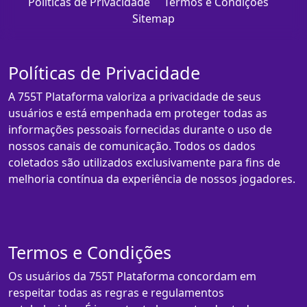
Políticas de Privacidade
Termos e Condições
Sitemap
Políticas de Privacidade
A 755T Plataforma valoriza a privacidade de seus
usuários e está empenhada em proteger todas as
informações pessoais fornecidas durante o uso de
nossos canais de comunicação. Todos os dados
coletados são utilizados exclusivamente para fins de
melhoria contínua da experiência de nossos jogadores.
Termos e Condições
Os usuários da 755T Plataforma concordam em
respeitar todas as regras e regulamentos