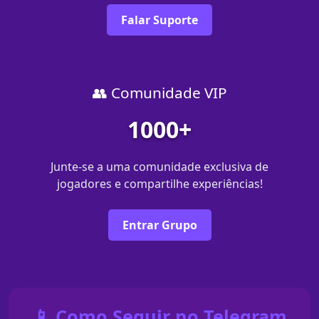
Falar Suporte
👥 Comunidade VIP
1000+
Junte-se a uma comunidade exclusiva de
jogadores e compartilhe experiências!
Entrar Grupo
📱 Como Seguir no Telegram