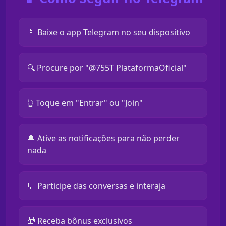
📱 Baixe o app Telegram no seu dispositivo
🔍 Procure por "@755T PlataformaOficial"
👆 Toque em "Entrar" ou "Join"
🔔 Ative as notificações para não perder
nada
💬 Participe das conversas e interaja
🎁 Receba bônus exclusivos