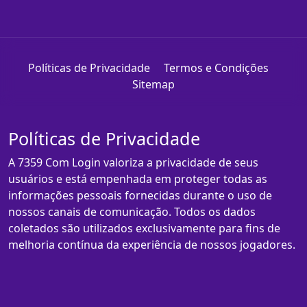
Políticas de Privacidade
Termos e Condições
Sitemap
Políticas de Privacidade
A 7359 Com Login valoriza a privacidade de seus
usuários e está empenhada em proteger todas as
informações pessoais fornecidas durante o uso de
nossos canais de comunicação. Todos os dados
coletados são utilizados exclusivamente para fins de
melhoria contínua da experiência de nossos jogadores.