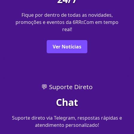
Fique por dentro de todas as novidades,
promoções e eventos da 6RRr.Com em tempo
real!
Ver Notícias
💬 Suporte Direto
Chat
Suporte direto via Telegram, respostas rápidas e
atendimento personalizado!