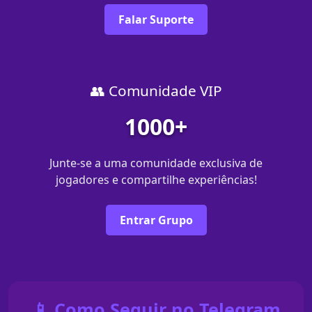
Falar Suporte
👥 Comunidade VIP
1000+
Junte-se a uma comunidade exclusiva de
jogadores e compartilhe experiências!
Entrar Grupo
📱 Como Seguir no Telegram