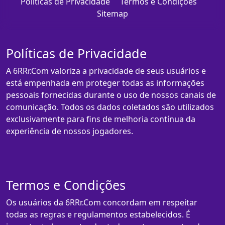
Políticas de Privacidade
Termos e Condições
Sitemap
Políticas de Privacidade
A 6RRr.Com valoriza a privacidade de seus usuários e
está empenhada em proteger todas as informações
pessoais fornecidas durante o uso de nossos canais de
comunicação. Todos os dados coletados são utilizados
exclusivamente para fins de melhoria contínua da
experiência de nossos jogadores.
Termos e Condições
Os usuários da 6RRr.Com concordam em respeitar
todas as regras e regulamentos estabelecidos. É