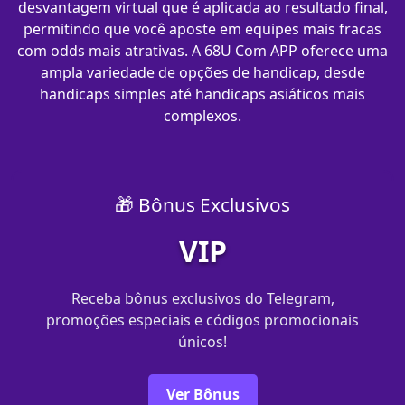
desvantagem virtual que é aplicada ao resultado final,
permitindo que você aposte em equipes mais fracas
com odds mais atrativas. A 68U Com APP oferece uma
ampla variedade de opções de handicap, desde
handicaps simples até handicaps asiáticos mais
complexos.
🎁 Bônus Exclusivos
VIP
Receba bônus exclusivos do Telegram,
promoções especiais e códigos promocionais
únicos!
Ver Bônus