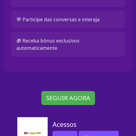
💬 Participe das conversas e interaja
🎁 Receba bônus exclusivos
automaticamente
SEGUIR AGORA
Acessos