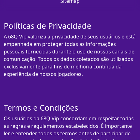
Sitemap
Políticas de Privacidade
A 68Q Vip valoriza a privacidade de seus usuários e está
empenhada em proteger todas as informações
pessoais fornecidas durante o uso de nossos canais de
comunicação. Todos os dados coletados são utilizados
exclusivamente para fins de melhoria contínua da
experiência de nossos jogadores.
Termos e Condições
Os usuários da 68Q Vip concordam em respeitar todas
as regras e regulamentos estabelecidos. É importante
ler e entender todos os termos antes de participar de