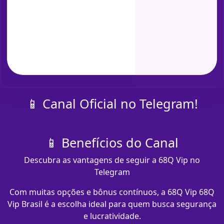
📱 Canal Oficial no Telegram!
📱 Benefícios do Canal
Descubra as vantagens de seguir a 68Q Vip no
Telegram
Com muitas opções e bônus contínuos, a 68Q Vip 68Q
Vip Brasil é a escolha ideal para quem busca segurança
e lucratividade.