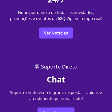
Fique por dentro de todas as novidades,
promoções e eventos da 68Q Vip em tempo real!
Ver Notícias
💬 Suporte Direto
Chat
Suporte direto via Telegram, respostas rápidas e
atendimento personalizado!