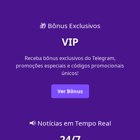
🎁 Bônus Exclusivos
VIP
Receba bônus exclusivos do Telegram,
promoções especiais e códigos promocionais
únicos!
Ver Bônus
📢 Notícias em Tempo Real
24/7