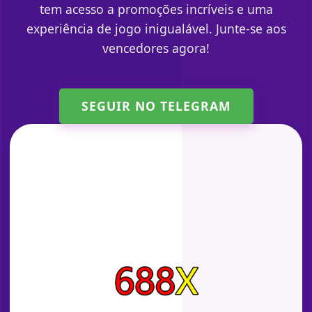
tem acesso a promoções incríveis e uma
experiência de jogo inigualável. Junte-se aos
vencedores agora!
SEGUIR NO TELEGRAM