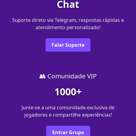
Chat
Suporte direto via Telegram, respostas rápidas e
atendimento personalizado!
Falar Suporte
👥 Comunidade VIP
1000+
Junte-se a uma comunidade exclusiva de
jogadores e compartilhe experiências!
Entrar Grupo