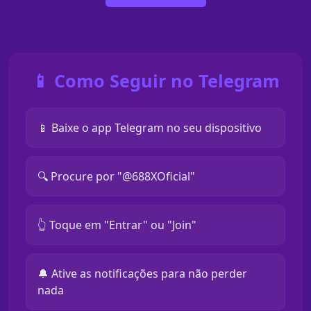
📱 Como Seguir no Telegram
📱 Baixe o app Telegram no seu dispositivo
🔍 Procure por "@688XOficial"
👆 Toque em "Entrar" ou "Join"
🔔 Ative as notificações para não perder
nada