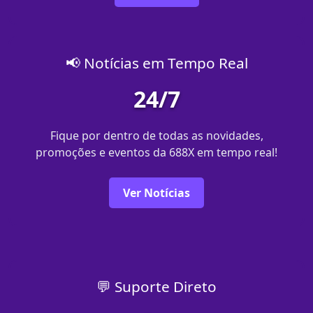
📢 Notícias em Tempo Real
24/7
Fique por dentro de todas as novidades,
promoções e eventos da 688X em tempo real!
Ver Notícias
💬 Suporte Direto