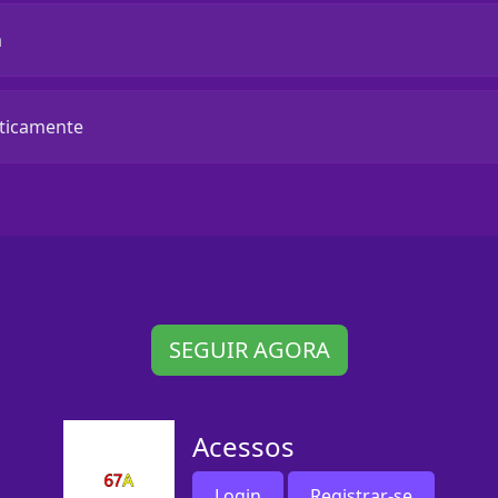
a
aticamente
SEGUIR AGORA
Acessos
Login
Registrar-se