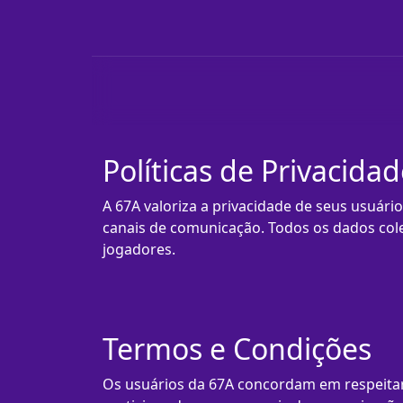
Políticas de Privacida
A 67A valoriza a privacidade de seus usuár
canais de comunicação. Todos os dados cole
jogadores.
Termos e Condições
Os usuários da 67A concordam em respeitar 