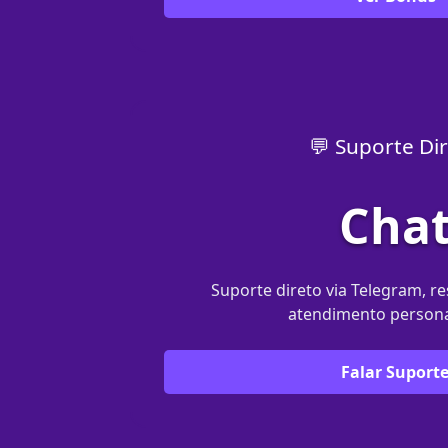
💬 Suporte Di
Cha
Suporte direto via Telegram, r
atendimento persona
Falar Suport