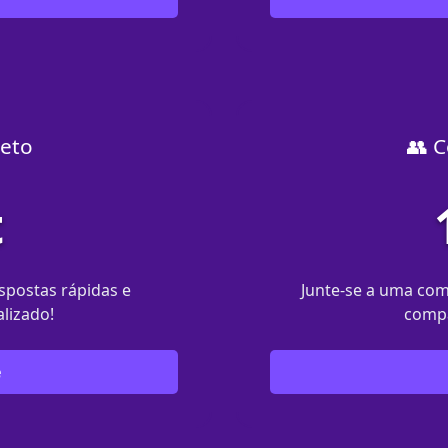
reto
👥 
t
espostas rápidas e
Junte-se a uma com
lizado!
compa
e