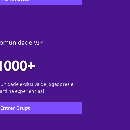
Comunidade VIP
1000+
unidade exclusiva de jogadores e
rtilhe experiências!
Entrar Grupo