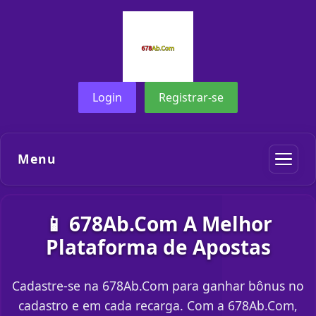
Login
Registrar-se
Menu
📱 678Ab.Com A Melhor
Plataforma de Apostas
Cadastre-se na 678Ab.Com para ganhar bônus no
cadastro e em cada recarga. Com a 678Ab.Com,