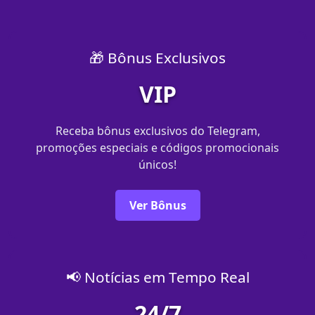
🎁 Bônus Exclusivos
VIP
Receba bônus exclusivos do Telegram,
promoções especiais e códigos promocionais
únicos!
Ver Bônus
📢 Notícias em Tempo Real
24/7