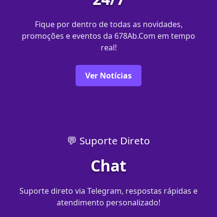
Fique por dentro de todas as novidades,
promoções e eventos da 678Ab.Com em tempo
real!
Ver Notícias
💬 Suporte Direto
Chat
Suporte direto via Telegram, respostas rápidas e
atendimento personalizado!