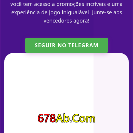
você tem acesso a promoções incríveis e uma
experiência de jogo inigualável. Junte-se aos
vencedores agora!
SEGUIR NO TELEGRAM