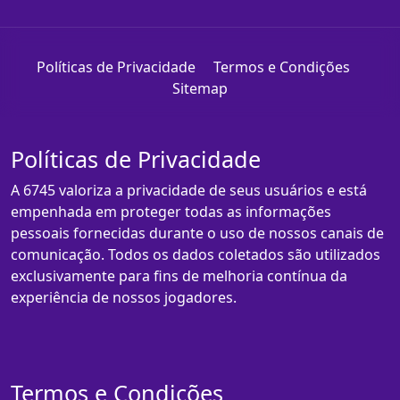
Políticas de Privacidade
Termos e Condições
Sitemap
Políticas de Privacidade
A 6745 valoriza a privacidade de seus usuários e está
empenhada em proteger todas as informações
pessoais fornecidas durante o uso de nossos canais de
comunicação. Todos os dados coletados são utilizados
exclusivamente para fins de melhoria contínua da
experiência de nossos jogadores.
Termos e Condições