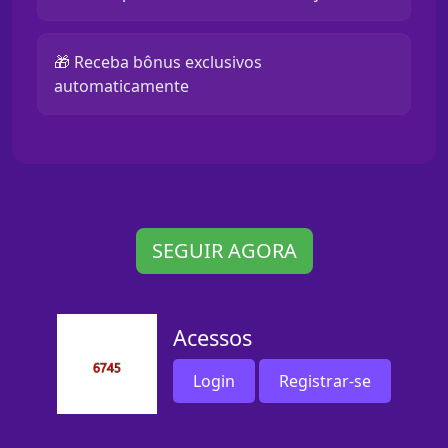
🎁 Receba bônus exclusivos
automaticamente
SEGUIR AGORA
Acessos
Login
Registrar-se