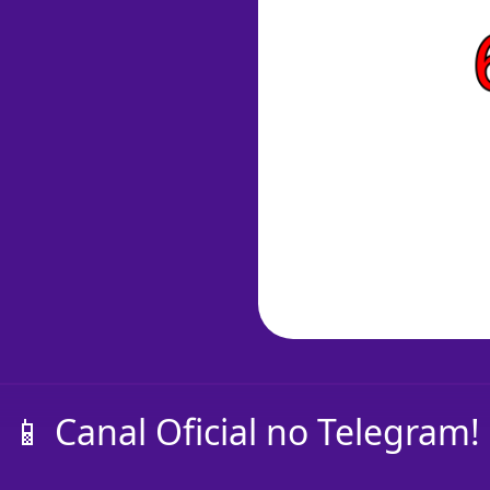
📱 Canal Oficial no Telegram!