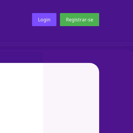
Login
Registrar-se