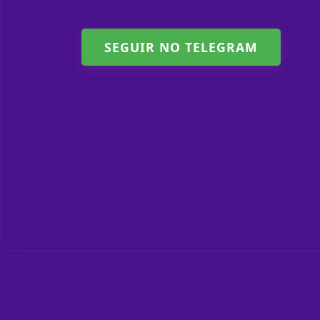
SEGUIR NO TELEGRAM