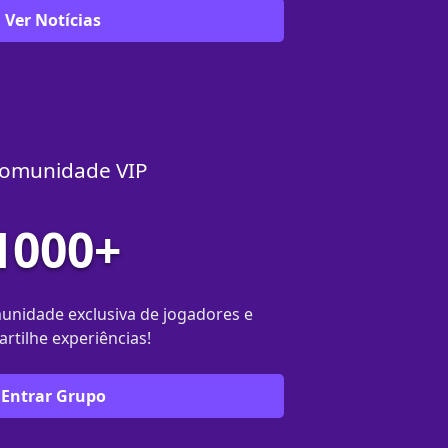
Ver Notícias
Comunidade VIP
1000+
unidade exclusiva de jogadores e
rtilhe experiências!
Entrar Grupo