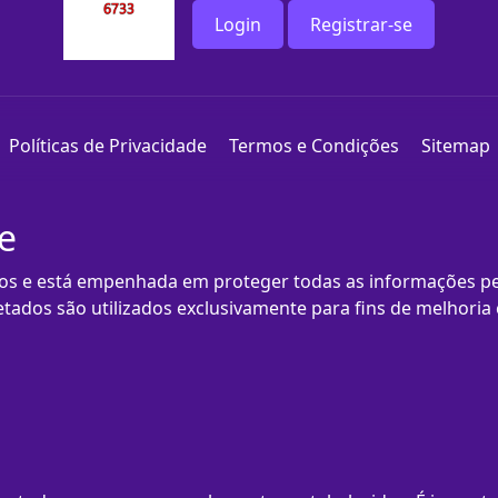
Login
Registrar-se
Políticas de Privacidade
Termos e Condições
Sitemap
de
rios e está empenhada em proteger todas as informações p
tados são utilizados exclusivamente para fins de melhoria