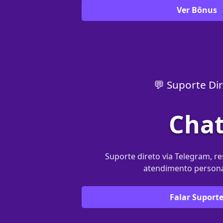
Ver Bônus
💬 Suporte Di
Cha
Suporte direto via Telegram, r
atendimento persona
Falar Suport