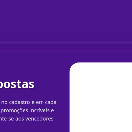
postas
 no cadastro e em cada
 promoções incríveis e
unte-se aos vencedores