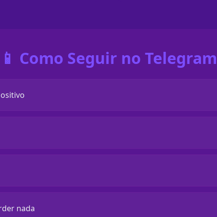
📱 Como Seguir no Telegram
ositivo
erder nada