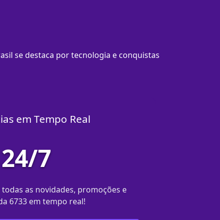
sil se destaca por tecnologia e conquistas
cias em Tempo Real
24/7
e todas as novidades, promoções e
da 6733 em tempo real!