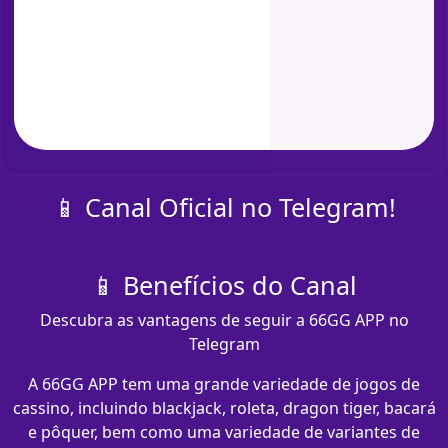
📱 Canal Oficial no Telegram!
📱 Benefícios do Canal
Descubra as vantagens de seguir a 66GG APP no
Telegram
A 66GG APP tem uma grande variedade de jogos de
cassino, incluindo blackjack, roleta, dragon tiger, bacará
e pôquer, bem como uma variedade de variantes de