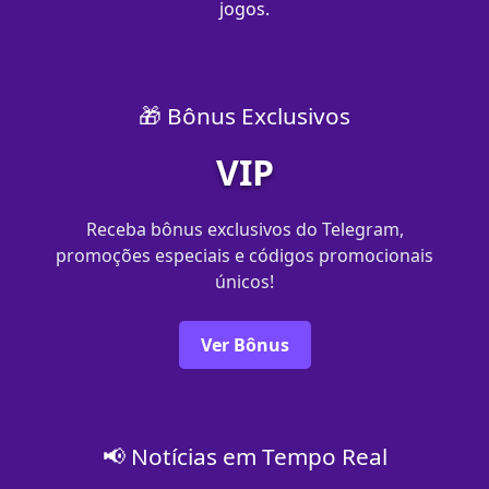
jogos.
🎁 Bônus Exclusivos
VIP
Receba bônus exclusivos do Telegram,
promoções especiais e códigos promocionais
únicos!
Ver Bônus
📢 Notícias em Tempo Real