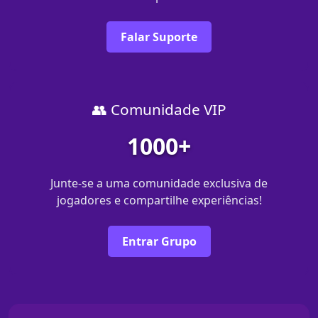
Falar Suporte
👥 Comunidade VIP
1000+
Junte-se a uma comunidade exclusiva de
jogadores e compartilhe experiências!
Entrar Grupo