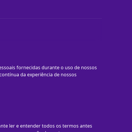
essoais fornecidas durante o uso de nossos
 contínua da experiência de nossos
nte ler e entender todos os termos antes