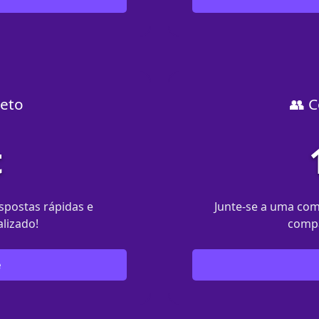
reto
👥 
t
espostas rápidas e
Junte-se a uma com
lizado!
compa
e