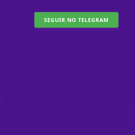
SEGUIR NO TELEGRAM