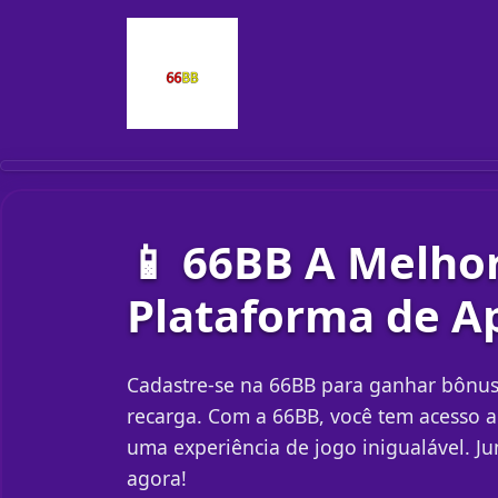
📱 66BB A Melho
Plataforma de A
Cadastre-se na 66BB para ganhar bônus
recarga. Com a 66BB, você tem acesso a
uma experiência de jogo inigualável. J
agora!