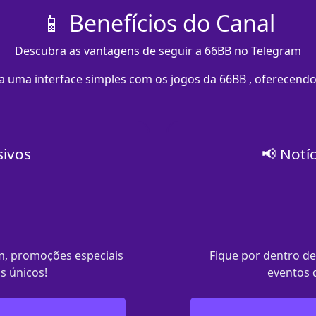
📱 Benefícios do Canal
Descubra as vantagens de seguir a 66BB no Telegram
a uma interface simples com os jogos da 66BB , oferecendo 
sivos
📢 Notí
m, promoções especiais
Fique por dentro d
s únicos!
eventos 