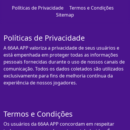
Políticas de Privacidade
Termos e Condições
Sitemap
Políticas de Privacidade
A 66AA APP valoriza a privacidade de seus usuários e
está empenhada em proteger todas as informações
pessoais fornecidas durante o uso de nossos canais de
comunicação. Todos os dados coletados são utilizados
exclusivamente para fins de melhoria contínua da
experiência de nossos jogadores.
Termos e Condições
Os usuários da 66AA APP concordam em respeitar