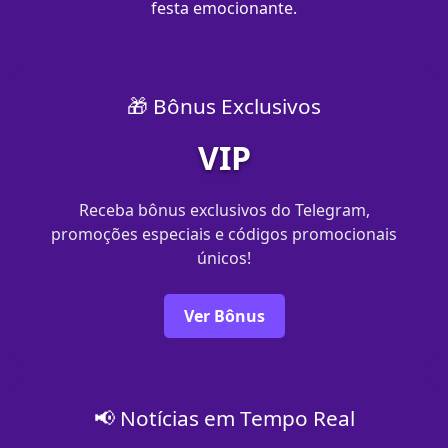
festa emocionante.
🎁 Bônus Exclusivos
VIP
Receba bônus exclusivos do Telegram,
promoções especiais e códigos promocionais
únicos!
Ver Bônus
📢 Notícias em Tempo Real