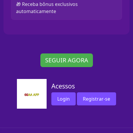
🎁 Receba bônus exclusivos
automaticamente
SEGUIR AGORA
Acessos
Login
Registrar-se