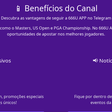
📱 Benefícios do Canal
Descubra as vantagens de seguir a 666U APP no Telegram
como o Masters, US Open e PGA Championship. No 666U APP
oportunidades de apostar nos melhores jogadores.
sivos
📢 Notí
m, promoções especiais
Fique por dentro d
s únicos!
eventos da