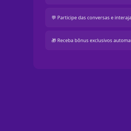
💬 Participe das conversas e interaj
🎁 Receba bônus exclusivos autom