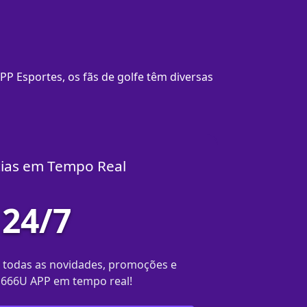
 Esportes, os fãs de golfe têm diversas
cias em Tempo Real
24/7
e todas as novidades, promoções e
 666U APP em tempo real!