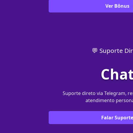
Ver Bônus
💬 Suporte Di
Cha
Suporte direto via Telegram, r
atendimento persona
Falar Suport