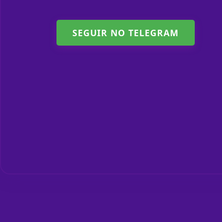
SEGUIR NO TELEGRAM