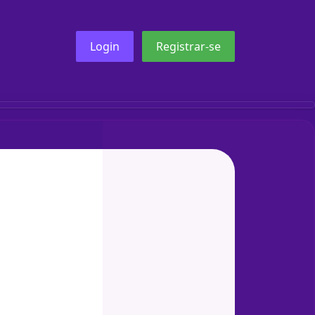
Login
Registrar-se