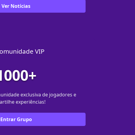
Ver Notícias
Comunidade VIP
1000+
unidade exclusiva de jogadores e
rtilhe experiências!
Entrar Grupo