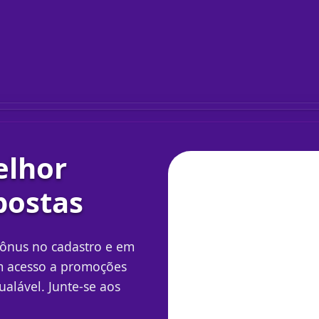
elhor
postas
ônus no cadastro e em
m acesso a promoções
ualável. Junte-se aos