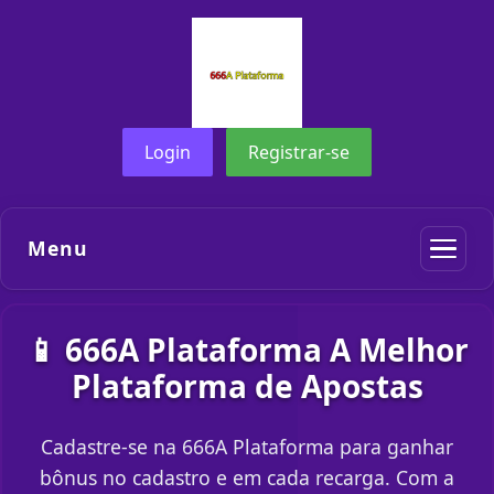
Login
Registrar-se
Menu
📱 666A Plataforma A Melhor
Plataforma de Apostas
Cadastre-se na 666A Plataforma para ganhar
bônus no cadastro e em cada recarga. Com a