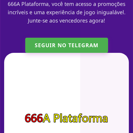
666A Plataforma, você tem acesso a promoções
incríveis e uma experiência de jogo inigualável.
Junte-se aos vencedores agora!
SEGUIR NO TELEGRAM