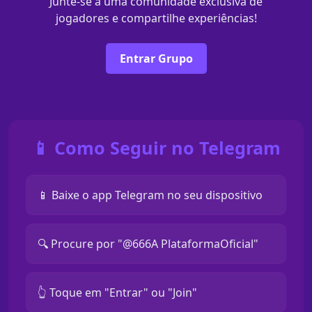
Junte-se a uma comunidade exclusiva de
jogadores e compartilhe experiências!
Entrar Grupo
📱 Como Seguir no Telegram
📱 Baixe o app Telegram no seu dispositivo
🔍 Procure por "@666A PlataformaOficial"
👆 Toque em "Entrar" ou "Join"