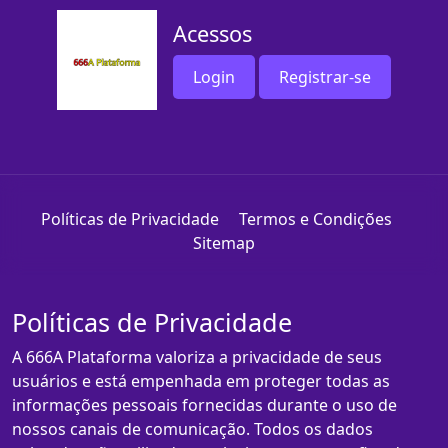
Acessos
Login
Registrar-se
Políticas de Privacidade
Termos e Condições
Sitemap
Políticas de Privacidade
A 666A Plataforma valoriza a privacidade de seus
usuários e está empenhada em proteger todas as
informações pessoais fornecidas durante o uso de
nossos canais de comunicação. Todos os dados