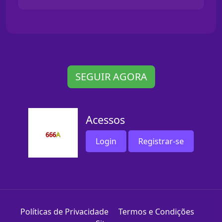
SEGUIR AGORA
Acessos
Login
Registrar-se
Políticas de Privacidade
Termos e Condições