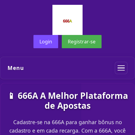
Login
Registrar-se
Menu
📱 666A A Melhor Plataforma
de Apostas
Cadastre-se na 666A para ganhar bônus no
cadastro e em cada recarga. Com a 666A, você