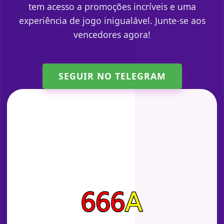
tem acesso a promoções incríveis e uma
experiência de jogo inigualável. Junte-se aos
vencedores agora!
SEGUIR NO TELEGRAM