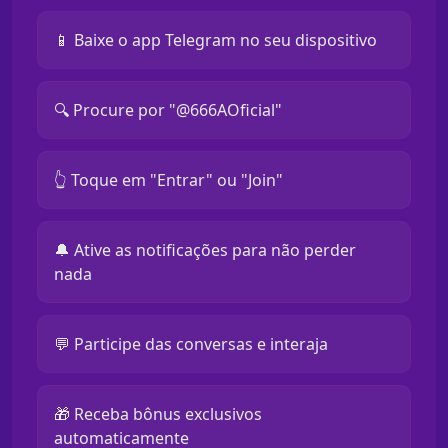
📱 Baixe o app Telegram no seu dispositivo
🔍 Procure por "@666AOficial"
👆 Toque em "Entrar" ou "Join"
🔔 Ative as notificações para não perder
nada
💬 Participe das conversas e interaja
🎁 Receba bônus exclusivos
automaticamente