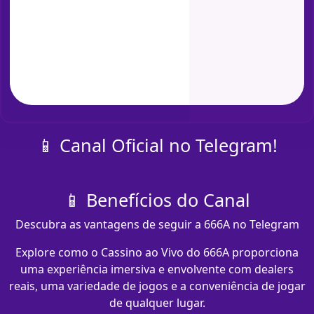
📱 Canal Oficial no Telegram!
📱 Benefícios do Canal
Descubra as vantagens de seguir a 666A no Telegram
Explore como o Cassino ao Vivo do 666A proporciona
uma experiência imersiva e envolvente com dealers
reais, uma variedade de jogos e a conveniência de jogar
de qualquer lugar.