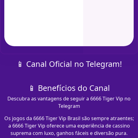
📱 Canal Oficial no Telegram!
📱 Benefícios do Canal
Descubra as vantagens de seguir a 6666 Tiger Vip no
Telegram
Os jogos da 6666 Tiger Vip Brasil são sempre atraentes;
a 6666 Tiger Vip oferece uma experiência de cassino
suprema com luxo, ganhos fáceis e diversão pura.