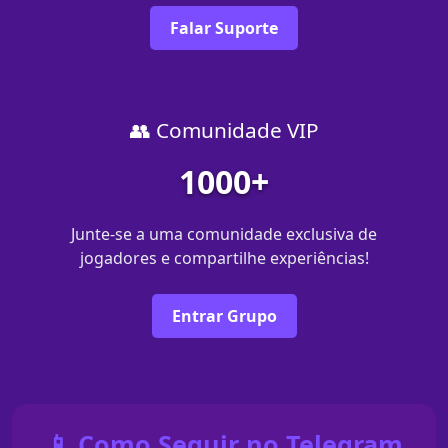
Falar Suporte
👥 Comunidade VIP
1000+
Junte-se a uma comunidade exclusiva de
jogadores e compartilhe experiências!
Entrar Grupo
📱 Como Seguir no Telegram