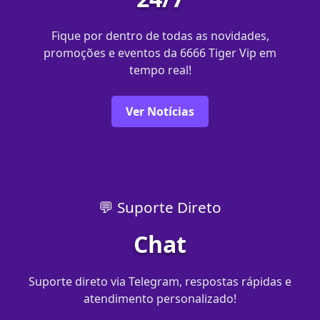
Fique por dentro de todas as novidades,
promoções e eventos da 6666 Tiger Vip em
tempo real!
Ver Notícias
💬 Suporte Direto
Chat
Suporte direto via Telegram, respostas rápidas e
atendimento personalizado!