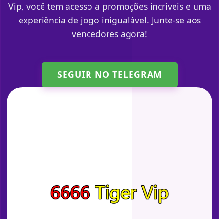
Vip, você tem acesso a promoções incríveis e uma
experiência de jogo inigualável. Junte-se aos
vencedores agora!
SEGUIR NO TELEGRAM