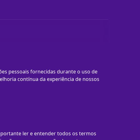
ões pessoais fornecidas durante o uso de
elhoria contínua da experiência de nossos
portante ler e entender todos os termos