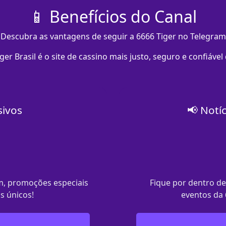
📱 Benefícios do Canal
Descubra as vantagens de seguir a 6666 Tiger no Telegram
ger Brasil é o site de cassino mais justo, seguro e confiável 
sivos
📢 Notí
m, promoções especiais
Fique por dentro d
s únicos!
eventos da 