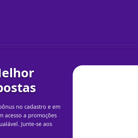
Melhor
postas
 bônus no cadastro e em
em acesso a promoções
ualável. Junte-se aos