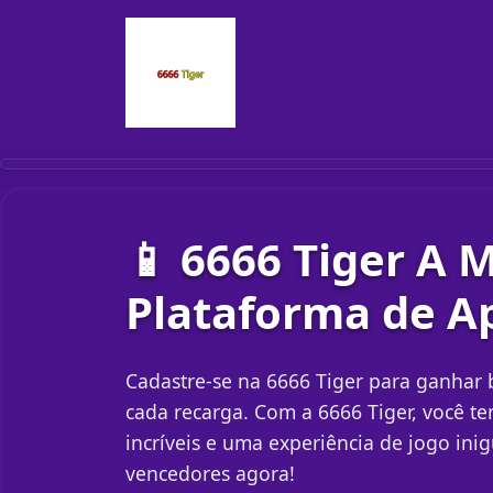
📱 6666 Tiger A 
Plataforma de A
Cadastre-se na 6666 Tiger para ganhar
cada recarga. Com a 6666 Tiger, você t
incríveis e uma experiência de jogo inig
vencedores agora!