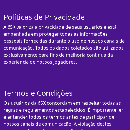
Políticas de Privacidade
A 65X valoriza a privacidade de seus usuários e está
empenhada em proteger todas as informações
pessoais fornecidas durante o uso de nossos canais de
comunicação. Todos os dados coletados são utilizados
exclusivamente para fins de melhoria contínua da
experiência de nossos jogadores.
Termos e Condições
Os usuários da 65X concordam em respeitar todas as
regras e regulamentos estabelecidos. É importante ler
e entender todos os termos antes de participar de
nossos canais de comunicação. A violação destes