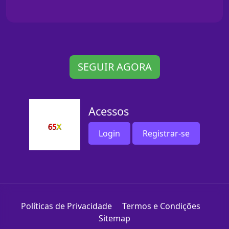
SEGUIR AGORA
Acessos
Login
Registrar-se
Políticas de Privacidade
Termos e Condições
Sitemap