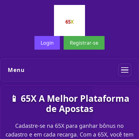
Login
Registrar-se
Menu
📱 65X A Melhor Plataforma
de Apostas
Cadastre-se na 65X para ganhar bônus no
cadastro e em cada recarga. Com a 65X, você tem