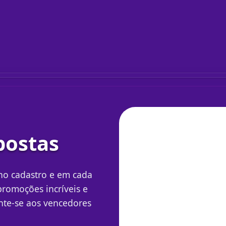
postas
no cadastro e em cada
promoções incríveis e
unte-se aos vencedores