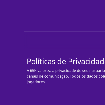
Políticas de Privacida
A 65K valoriza a privacidade de seus usuár
canais de comunicação. Todos os dados cole
jogadores.