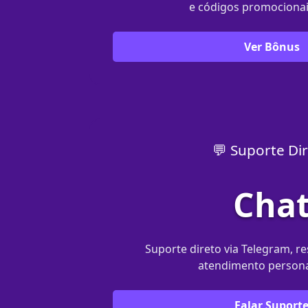
e códigos promocionai
Ver Bônus
💬 Suporte Di
Cha
Suporte direto via Telegram, r
atendimento persona
Falar Suport