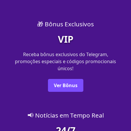
🎁 Bônus Exclusivos
VIP
Receba bônus exclusivos do Telegram,
promoções especiais e códigos promocionais
únicos!
Ver Bônus
📢 Notícias em Tempo Real
24/7