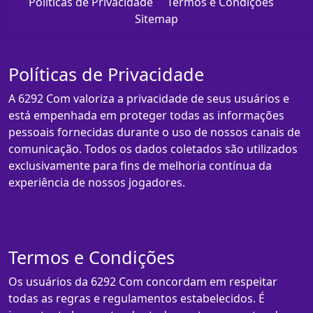
Políticas de Privacidade
Termos e Condições
Sitemap
Políticas de Privacidade
A 6292 Com valoriza a privacidade de seus usuários e
está empenhada em proteger todas as informações
pessoais fornecidas durante o uso de nossos canais de
comunicação. Todos os dados coletados são utilizados
exclusivamente para fins de melhoria contínua da
experiência de nossos jogadores.
Termos e Condições
Os usuários da 6292 Com concordam em respeitar
todas as regras e regulamentos estabelecidos. É