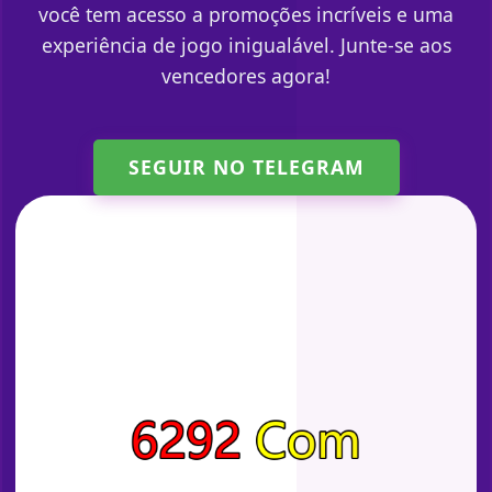
você tem acesso a promoções incríveis e uma
experiência de jogo inigualável. Junte-se aos
vencedores agora!
SEGUIR NO TELEGRAM