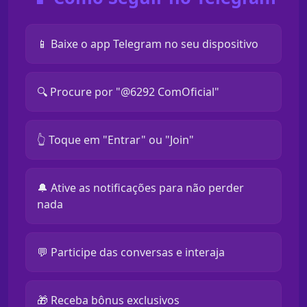
📱 Baixe o app Telegram no seu dispositivo
🔍 Procure por "@6292 ComOficial"
👆 Toque em "Entrar" ou "Join"
🔔 Ative as notificações para não perder
nada
💬 Participe das conversas e interaja
🎁 Receba bônus exclusivos