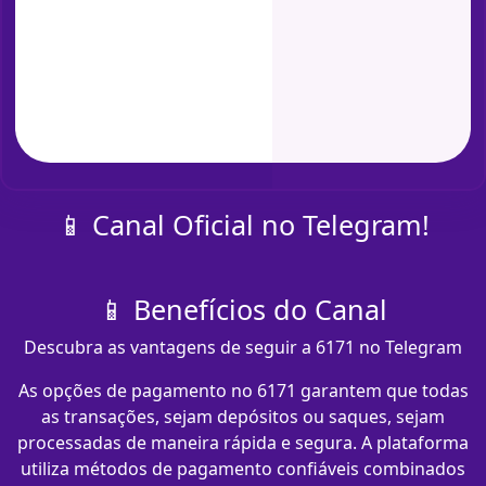
📱 Canal Oficial no Telegram!
📱 Benefícios do Canal
Descubra as vantagens de seguir a 6171 no Telegram
As opções de pagamento no 6171 garantem que todas
as transações, sejam depósitos ou saques, sejam
processadas de maneira rápida e segura. A plataforma
utiliza métodos de pagamento confiáveis combinados