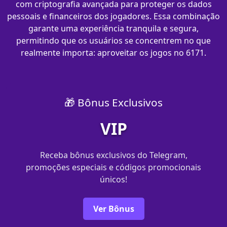
com criptografia avançada para proteger os dados
pessoais e financeiros dos jogadores. Essa combinação
garante uma experiência tranquila e segura,
permitindo que os usuários se concentrem no que
realmente importa: aproveitar os jogos no 6171.
🎁 Bônus Exclusivos
VIP
Receba bônus exclusivos do Telegram,
promoções especiais e códigos promocionais
únicos!
Ver Bônus