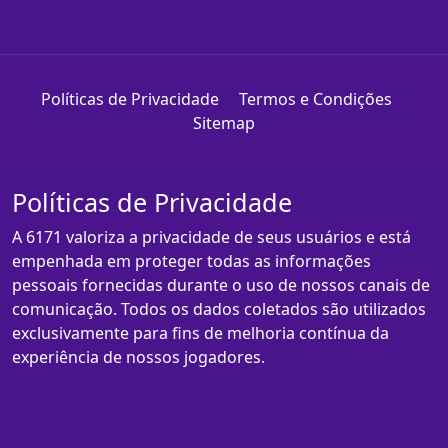
Políticas de Privacidade
Termos e Condições
Sitemap
Políticas de Privacidade
A 6171 valoriza a privacidade de seus usuários e está
empenhada em proteger todas as informações
pessoais fornecidas durante o uso de nossos canais de
comunicação. Todos os dados coletados são utilizados
exclusivamente para fins de melhoria contínua da
experiência de nossos jogadores.