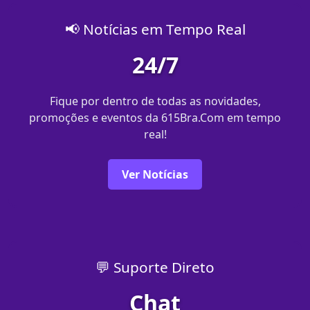
📢 Notícias em Tempo Real
24/7
Fique por dentro de todas as novidades,
promoções e eventos da 615Bra.Com em tempo
real!
Ver Notícias
💬 Suporte Direto
Chat