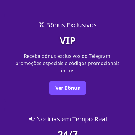
🎁 Bônus Exclusivos
VIP
Receba bônus exclusivos do Telegram,
promoções especiais e códigos promocionais
únicos!
Ver Bônus
📢 Notícias em Tempo Real
24/7