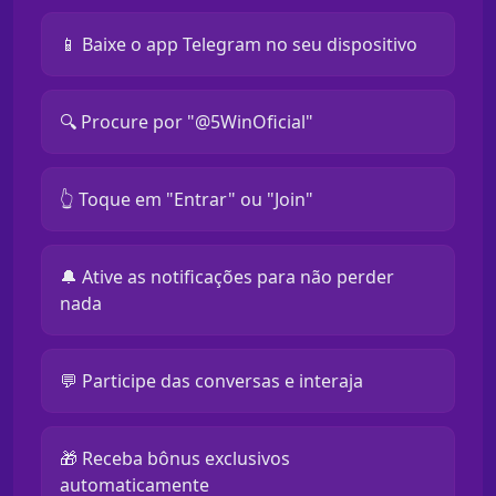
📱 Baixe o app Telegram no seu dispositivo
🔍 Procure por "@5WinOficial"
👆 Toque em "Entrar" ou "Join"
🔔 Ative as notificações para não perder
nada
💬 Participe das conversas e interaja
🎁 Receba bônus exclusivos
automaticamente