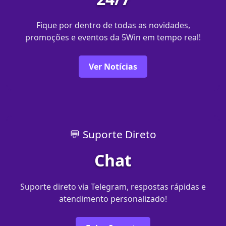
Fique por dentro de todas as novidades,
promoções e eventos da 5Win em tempo real!
Ver Notícias
💬 Suporte Direto
Chat
Suporte direto via Telegram, respostas rápidas e
atendimento personalizado!