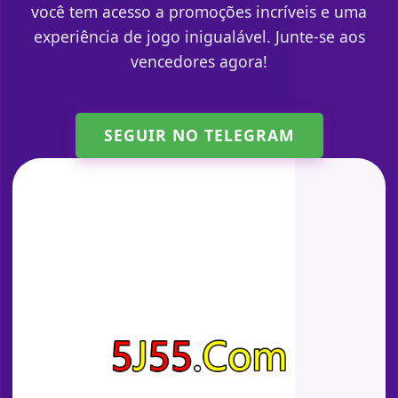
você tem acesso a promoções incríveis e uma
experiência de jogo inigualável. Junte-se aos
vencedores agora!
SEGUIR NO TELEGRAM