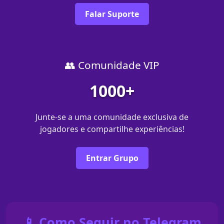
Falar Suporte
👥 Comunidade VIP
1000+
Junte-se a uma comunidade exclusiva de
jogadores e compartilhe experiências!
Entrar Grupo
📱 Como Seguir no Telegram