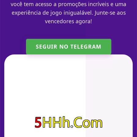
você tem acesso a promoções incríveis e uma
experiência de jogo inigualável. Junte-se aos
vencedores agora!
SEGUIR NO TELEGRAM