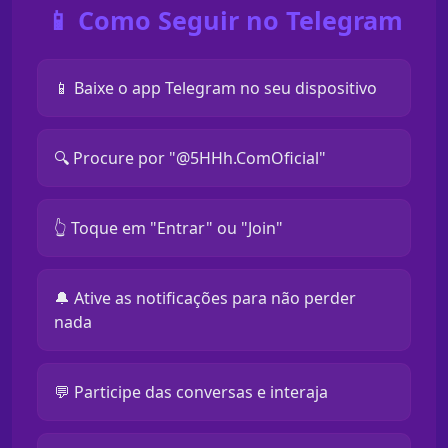
📱 Como Seguir no Telegram
📱 Baixe o app Telegram no seu dispositivo
🔍 Procure por "@5HHh.ComOficial"
👆 Toque em "Entrar" ou "Join"
🔔 Ative as notificações para não perder
nada
💬 Participe das conversas e interaja