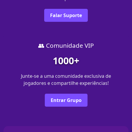
Falar Suporte
👥 Comunidade VIP
1000+
Junte-se a uma comunidade exclusiva de
jogadores e compartilhe experiências!
Entrar Grupo